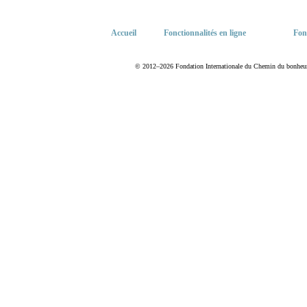
Accueil
Fonctionnalités en ligne
Fon
© 2012–2026 Fondation Internationale du Chemin du bonheur. T