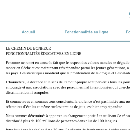
Skip to main content
Accueil
Fonctionnalités en ligne
Fo
LE CHEMIN DU BONHEUR
FONCTIONNALITÉS ÉDUCATIVES EN LIGNE
Personne ne remet en cause le fait que le respect des valeurs morales se dégra
monte en flèche et est maintenant très répandue parmi les jeunes générations, a e
les pays. Les statistiques montrent que la prolifération de la drogue et l’escalad
L’honnêteté, la décence et le sens de l’amour-propre sont pervertis tous les jour
entourage et aux associations avec des personnes mal intentionnées qui cherchen
discrimination ni scrupules.
Et comme nous en sommes tous conscients, la violence n’est pas limitée aux ruell
réfectoires d’écoles et même sur les terrains de jeux, est bien trop répandue.
Nous sommes déterminés à apporter un changement positif en utilisant
Le chem
distribué à plus de 100 millions de personnes dans plus de 100 langues.
Introduit dans les écoles il y a 30 ans,
Le chemin du bonheur
vise à aider ceux q