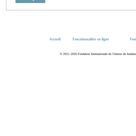
Accueil
Fonctionnalités en ligne
Fon
© 2012–2026 Fondation Internationale du Chemin du bonheur. T