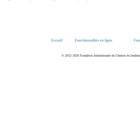
Accueil
Fonctionnalités en ligne
Fon
© 2012–2026 Fondation Internationale du Chemin du bonheur. T