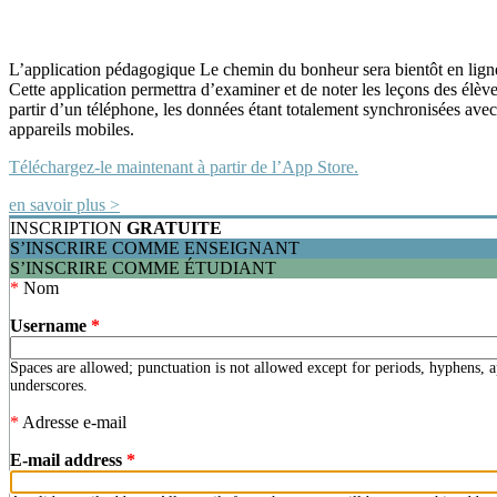
L’application pédagogique Le chemin du bonheur sera bientôt en lign
Cette application permettra d’examiner et de noter les leçons des élève
partir d’un téléphone, les données étant totalement synchronisées avec
appareils mobiles.
Téléchargez-le maintenant à partir de
l’App Store.
en savoir plus >
INSCRIPTION
GRATUITE
S’INSCRIRE COMME ENSEIGNANT
S’INSCRIRE COMME ÉTUDIANT
*
Nom
Username
*
Spaces are allowed; punctuation is not allowed except for periods, hyphens, 
underscores.
*
Adresse e-mail
E-mail address
*