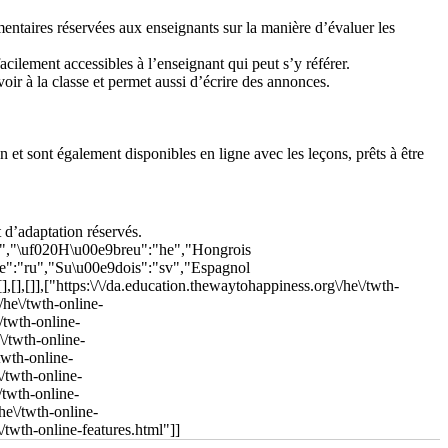
d’adaptation réservés.
l","\uf020H\u00e9breu":"he","Hongrois
se":"ru","Su\u00e9dois":"sv","Espagnol
[],[],[]],["https:\/\/da.education.thewaytohappiness.org\/he\/twth-
/he\/twth-online-
/twth-online-
\/twth-online-
twth-online-
\/twth-online-
/twth-online-
he\/twth-online-
/twth-online-features.html"]]