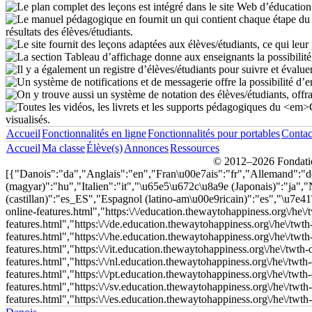
Accueil
Fonctionnalités en ligne
Fonctionnalités pour portables
Contac
Accueil
Ma classe
Élève(s)
Annonces
Ressources
© 2012–2026 Fondation
[{"Danois":"da","Anglais":"en","Fran\u00e7ais":"fr","Allemand":
(magyar)":"hu","Italien":"it","\u65e5\u672c\u8a9e (Japonais)":"ja"
(castillan)":"es_ES","Espagnol (latino-am\u00e9ricain)":"es","\u7e41\u9ad
online-features.html","https:\/\/education.thewaytohappiness.org\/he\/t
features.html","https:\/\/de.education.thewaytohappiness.org\/he\/twth
features.html","https:\/\/he.education.thewaytohappiness.org\/he\/twth
features.html","https:\/\/it.education.thewaytohappiness.org\/he\/twth-
features.html","https:\/\/nl.education.thewaytohappiness.org\/he\/twth
features.html","https:\/\/pt.education.thewaytohappiness.org\/he\/twth
features.html","https:\/\/sv.education.thewaytohappiness.org\/he\/twth
features.html","https:\/\/es.education.thewaytohappiness.org\/he\/twth