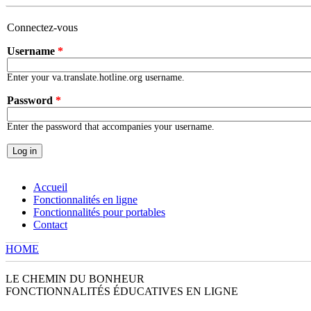
Skip to main content
Connectez-vous
Username
*
Enter your va.translate.hotline.org username.
Password
*
Enter the password that accompanies your username.
Accueil
Fonctionnalités en ligne
Fonctionnalités pour portables
Contact
HOME
YOU ARE HERE
LE CHEMIN DU BONHEUR
FONCTIONNALITÉS ÉDUCATIVES EN LIGNE