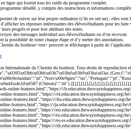
t
 Internationale du Chemin du bonheur. Tous droits de reproduction et 
"de","\u0395\u03bb\u03bb\u03b7\u03bd\u03b9\u03ba\u03ac (Grec)":"e
,"N\u00e9erlandais":"nl","Norv\u00e9gien":"no","Portugais":"pt","Rus
4\u4e2d\u6587 (Chinois)":"zh"},[[],[],[],[],[],[],[],[],[],[],[],[],[],[],
wth-online-features.html","https:\/\/fr.education.thewaytohappiness.org\
-online-features.html","https:\/\/el.education.thewaytohappiness.org\/he\
-online-features.html","https:\/\/hu.education.thewaytohappiness.org\/he
online-features.html","https:\/\/ja.education.thewaytohappiness.org\/he\/
-online-features.html","https:\/\/no.education.thewaytohappiness.org\/he
-online-features.html","https:\/\/ru.education.thewaytohappiness.org\/he\
-online-features.html","https:\/\/es-es.education.thewaytohappiness.org\/
-online-features.html","https:\/\/zh.education.thewaytohappiness.org\/he\