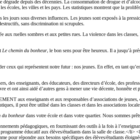
 se dégrade depuis des décennies. La consommation de drogue et d’alcool
s écoles, les villes et les pays. Les statistiques montrent que la prolifé
us les jours sous diverses influences. Les jeunes sont exposés à la press
estructifs, sans discrimination ni scrupules.
aux ruelles sombres et aux petites rues. La violence dans les classes, le
nt
Le chemin du bonheur
, le bon sens pour être heureux. Il a jusqu’à pr
der ceux qui représentent notre futur : nos jeunes. En effet, en tant qu’
oliers, des enseignants, des éducateurs, des directeurs d’école, des profe
 livre et ont ainsi aidé d’autres gens à mener une vie décente, honnête et 
 aux enseignants et aux responsables d’associations de jeunes, car c’
iques, il peut être utilisé dans les classes et dans les associations locale
 du bonheur
dans votre école et dans votre quartier. Nous sommes prêts