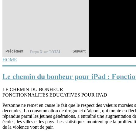
Précédent
Suivant
Diapo
X
sur
TOTAL
HOME
YOU ARE HERE
Le chemin du bonheur pour iPad : Fonctio
LE CHEMIN DU BONHEUR
FONCTIONNALITÉS ÉDUCATIVES POUR IPAD
Personne ne remet en cause le fait que le respect des valeurs morales 
décennies. La consommation de drogue et d’alcool, qui monte en flèch
répandue parmi les jeunes générations, a entraîné une augmentation de 
écoles, les villes et les pays. Les statistiques montrent que la proliféra
de la violence vont de pair.