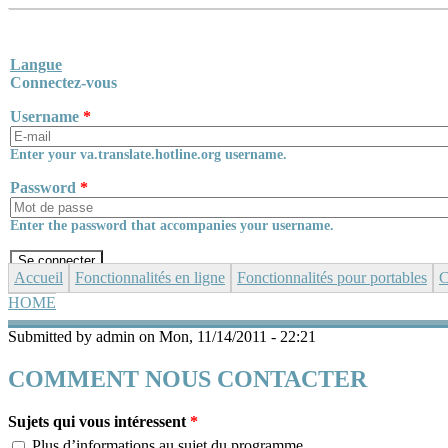
Skip to main content
Langue
Connectez-vous
Username
*
Enter your va.translate.hotline.org username.
Password
*
Enter the password that accompanies your username.
Accueil
Fonctionnalités en ligne
Fonctionnalités pour portables
C
HOME
YOU ARE HERE
Submitted by
admin
on Mon, 11/14/2011 - 22:21
COMMENT NOUS CONTACTER
Sujets qui vous intéressent
*
Plus d’informations au sujet du programme