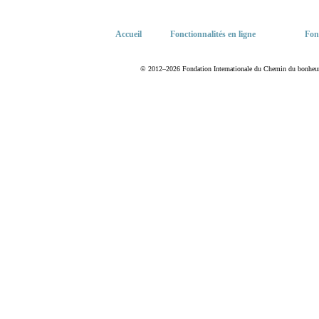
Accueil
Fonctionnalités en ligne
Fon
© 2012–2026 Fondation Internationale du Chemin du bonheur. T